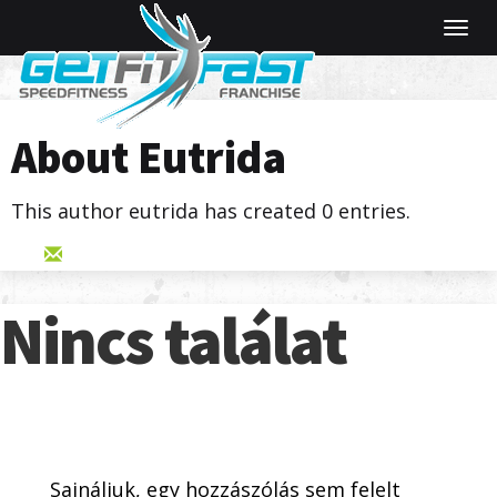
Navi
vált
About
Eutrida
This author eutrida has created 0 entries.
Nincs találat
Sajnáljuk, egy hozzászólás sem felelt