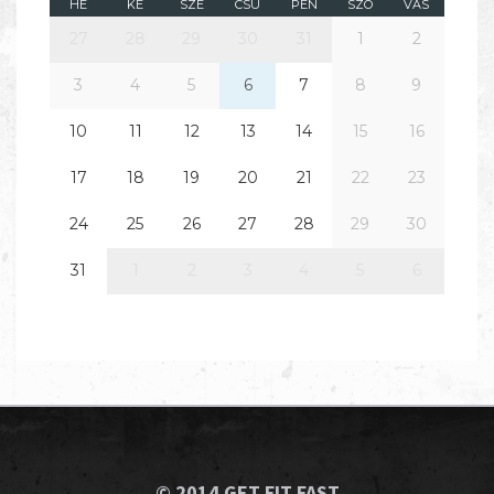
HÉ
KE
SZE
CSÜ
PÉN
SZO
VAS
27
28
29
30
31
1
2
3
4
5
6
7
8
9
10
11
12
13
14
15
16
17
18
19
20
21
22
23
24
25
26
27
28
29
30
31
1
2
3
4
5
6
© 2014 GET FIT FAST