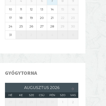
3
4
5
6
7
8
9
10
11
12
13
14
15
16
17
18
19
20
21
22
23
24
25
26
27
28
29
30
31
1
2
3
4
5
6
GYÓGYTORNA
AUGUSZTUS 2026
HÉ
KE
SZE
CSÜ
PÉN
SZO
VAS
27
28
29
30
31
1
2