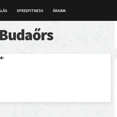
ALÁS
SPEEDFITNESS
ÁRAINK
 Budaőrs
a: