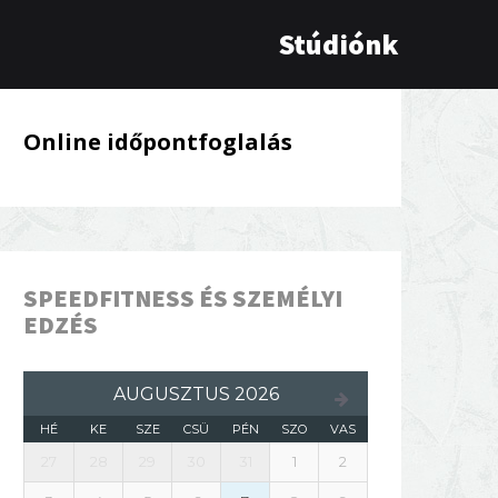
Stúdiónk
Online időpontfoglalás
SPEEDFITNESS ÉS SZEMÉLYI
EDZÉS
AUGUSZTUS 2026
HÉ
KE
SZE
CSÜ
PÉN
SZO
VAS
27
28
29
30
31
1
2