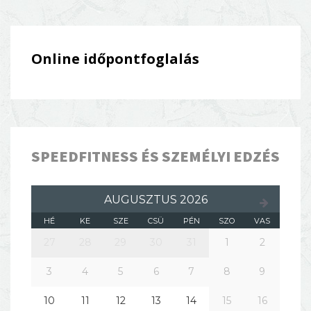
Online időpontfoglalás
SPEEDFITNESS ÉS SZEMÉLYI EDZÉS
AUGUSZTUS 2026
HÉ
KE
SZE
CSÜ
PÉN
SZO
VAS
27
28
29
30
31
1
2
3
4
5
6
7
8
9
10
11
12
13
14
15
16