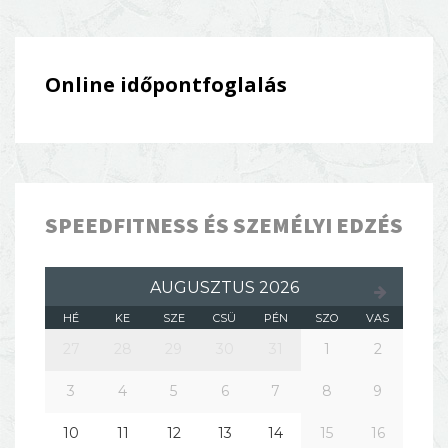
Online időpontfoglalás
SPEEDFITNESS ÉS SZEMÉLYI EDZÉS
AUGUSZTUS 2026
HÉ
KE
SZE
CSÜ
PÉN
SZO
VAS
27
28
29
30
31
1
2
3
4
5
6
7
8
9
10
11
12
13
14
15
16